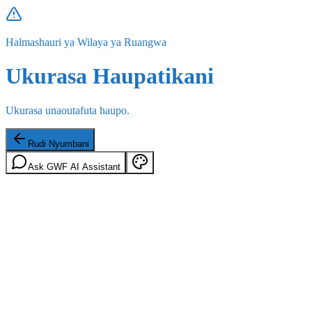
Halmashauri ya Wilaya ya Ruangwa
Ukurasa Haupatikani
Ukurasa unaoutafuta haupo.
Rudi Nyumbani
Ask GWF AI Assistant