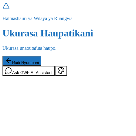
Halmashauri ya Wilaya ya Ruangwa
Ukurasa Haupatikani
Ukurasa unaoutafuta haupo.
Rudi Nyumbani
Ask GWF AI Assistant