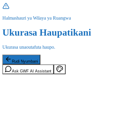
Halmashauri ya Wilaya ya Ruangwa
Ukurasa Haupatikani
Ukurasa unaoutafuta haupo.
Rudi Nyumbani
Ask GWF AI Assistant