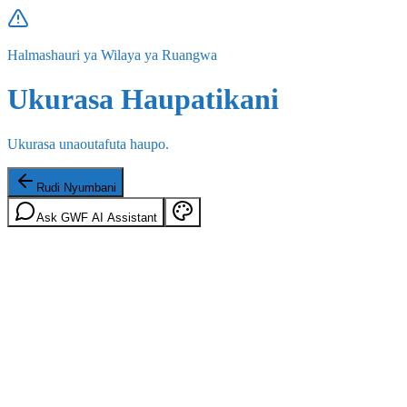
Halmashauri ya Wilaya ya Ruangwa
Ukurasa Haupatikani
Ukurasa unaoutafuta haupo.
Rudi Nyumbani
Ask GWF AI Assistant