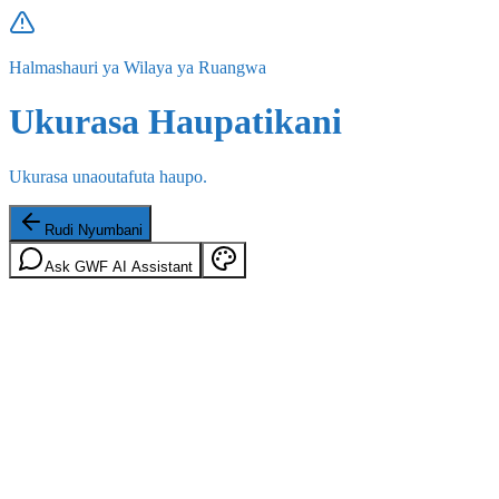
Halmashauri ya Wilaya ya Ruangwa
Ukurasa Haupatikani
Ukurasa unaoutafuta haupo.
Rudi Nyumbani
Ask GWF AI Assistant